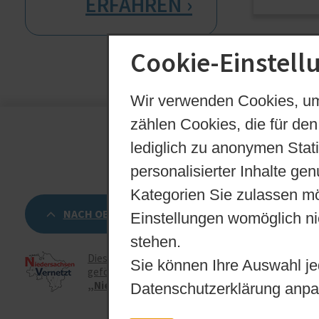
]
Cookie-Einstell
zurück
Wir verwenden Cookies, um
zählen Cookies, die für den
lediglich zu anonymen Stat
personalisierter Inhalte ge
Kategorien Sie zulassen mö
NACH OBEN
Einstellungen womöglich nic
stehen.
Diese Webseite wird
Sie können Ihre Auswahl je
gefördert durch die Initiative
„Niedersachsen vernetzt“
Datenschutzerklärung anpa